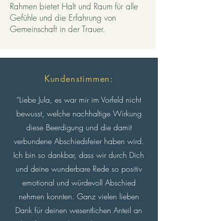
Rahmen bietet Halt und Raum für alle
Gefühle und die Erfahrung von
Gemeinschaft in der Trauer.
Kundenstimmen:
“
Liebe Jula, es war mir im Vorfeld nicht
bewusst, welche nachhaltige Wirkung
diese Beerdigung und die damit
verbundene Abschiedsfeier haben wird.
Ich bin so dankbar, dass wir durch Dich
und deine wunderbare Rede so positiv
emotional und würdevoll Abschied
nehmen konnten.
Ganz vielen lieben
Dank für deinen wesentlichen Anteil an