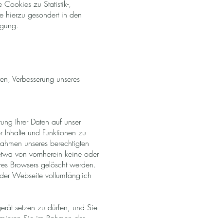
 Cookies zu Statistik-,
e hierzu gesondert in den
igung.
iten, Verbesserung unseres
tung Ihrer Daten auf unser
er Inhalte und Funktionen zu
 Rahmen unseres berechtigten
etwa von vornherein keine oder
res Browsers gelöscht werden.
 der Webseite vollumfänglich
erät setzen zu dürfen, und Sie