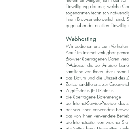
hierein einwilligen, ist in der v
Einwilligung darüber, welche Cook
sogenannten technisch notwendige
Ihrem Browser erforderlich sind.
gegenüber der erteilten Einwillig
Webhosting
Wir bedienen uns zum Vorhalten un
Abruf im Internet verfügbar gema
Browser übertragenen Daten verar
IP-Adresse, die der Anbieter ben
sämtliche von Ihnen über unsere 
das Datum und die Uhrzeit des Zug
Zeitzonendifferenz zur Greenwi
Zugriffsstatus (HTTP-Status)
die übertragene Datenmenge
der Internet-Service-Provider des
der von Ihnen verwendete Browse
das von Ihnen verwendete Betrie
die Internetseite, von welcher Sie
die Seiten bzw. Unterseiten, welc