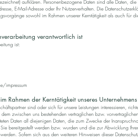
bezeichnet) aufklären. Personenbezogene Daten sind alle Daten, die
sse, E-Mail-Adresse oder Ihr Nutzerverhalten. Die Datenschutzerklär
svorgänge sowohl im Rahmen unserer Kerntätigkeit als auch für di
verarbeitung verantwortlich ist
eitung ist:
de/impressum
 im Rahmen der Kerntätigkeit unseres Unternehmens
äftspartner sind oder sich für unsere Leistungen interessieren, ric
ch dem zwischen uns bestehenden vertraglichen bzw. vorvertraglich
teten Daten all diejenigen Daten, die zum Zwecke der Inanspruchn
h Sie bereitgestellt werden bzw. wurden und die zur Abwicklung Ihr
 werden. Sofern sich aus den weiteren Hinweisen dieser Datenschutz