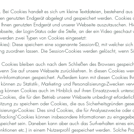
es. Bei Cookies handelt es sich um kleine Textdateien, bestehend au
en genutzten Endgerät abgelegt und gespeichert werden. Cookies 
Ihnen genutzten Endgerät und unserer Webseite auszutauschen. Hi
bseite, der Login-Status oder die Stelle, an der ein Video geschaut
werden zwei Typen von Cookies eingesetzt:
es): Diese speichern eine sogenannte Session-ID, mit welcher sich
g zuordnen lassen. Die Session-Cookies werden gelöscht, wenn Si
 Cookies bleiben auch nach dem Schließen des Browsers gespeiche
wenn Sie auf unsere Webseite zurückkehren. In diesen Cookies wer
In-Informationen gespeichert. Außerdem kann mit diesen Cookies Ihr
können zu Statistik-, Marketing- und Personalisierungs-Zwecken ve
ng können Cookies auch im Hinblick auf ihren Einsatzzweck unters
okies, die für den Betrieb unserer Webseite unbedingt erforderlic
itzung zu speichern oder Cookies, die aus Sicherheitsgründen gese
nalisierungs-Cookies: Dies sind Cookies, die für Analysezwecke ode
"Tracking"-Cookies können insbesondere Informationen zu eingegeb
speichert sein. Daneben kann aber auch das Surfverhalten eines ein
unktionen etc.) in einem Nutzerprofil gespeichert werden. Solche Pr