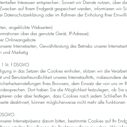
entiellen Interessen entsprechen. Soweit wir Dienste nutzen, über die
-Zwecken auf Ihrem Endgerät gespeichert werden, informieren wir Si
r Datenschutzerklärung oder im Rahmen der Einholung Ihrer Einwill
ten, angeklickte Webseiten)
rmationen über das genutzte Gerät, IP-Adresse).
erer Onlineangebote
serer Internetseiten, Gewährleistung des Betriebs unserer Internetse
n und Marketig
. 1 lit. f DSGVO
ligung in das Setzen der Cookies einholen, stützen wir die Verarbei
ät und Benutzerfreundlichkeit unseres Internetauftritts, insbesondere d
icherheitseinstellungen Ihres Browsers, dem Einsatz der von uns im
widersprechen. Dort haben Sie die Möglichkeit festzulegen, ob Sie 
tieren oder aber festlegen, dass Cookies nach jedem Schließen Ih
ite deaktiviert, können möglicherweise nicht mehr alle Funktionen
 a DSGVO
unserer Internetpräsenz darum bitten, bestimmte Cookies auf Ihr Endg