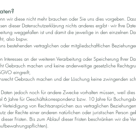
aten?
n wir diese nicht mehr brauchen oder Sie uns dies vorgeben. Dass 
en dieser Datenschutzerklärung nichts anderes ergibt - wir Ihre Dat
itung weggefallen ist und damit die jeweilige in den einzelnen D
ht, also bspw.
s bestehenden vertraglichen oder mitgliedschaftlichen Beziehungen
 Interesses an der weiteren Verarbeitung oder Speicherung Ihrer Dat
ht Gebrauch machen und keine anderweitige gesetzliche Rechtsgrun
DSGVO eingreift,
hsrecht Gebrauch machen und der Löschung keine zwingenden sc
(r) Daten jedoch noch für andere Zwecke vorhalten müssen, weil dies
el 6 Jahre für Geschäftskorrespondenz bzw. 10 Jahre für Buchungsb
rteidigung von Rechtsansprüchen aus vertraglichen Beziehungen (bi
z der Rechte einer anderen natürlichen oder juristischen Person ge
uf dieser Fristen. Bis zum Ablauf dieser Fristen beschränken wir die 
Aufbewahrungspflichten).