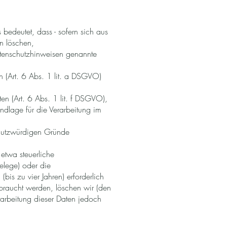
bedeutet, dass - sofern sich aus
en löschen,
atenschutzhinweisen genannte
 (Art. 6 Abs. 1 lit. a DSGVO)
en (Art. 6 Abs. 1 lit. f DSGVO),
dlage für die Verarbeitung im
hutzwürdigen Gründe
 etwa steuerliche
elege) oder die
s zu vier Jahren) erforderlich
braucht werden, löschen wir (den
Verarbeitung dieser Daten jedoch