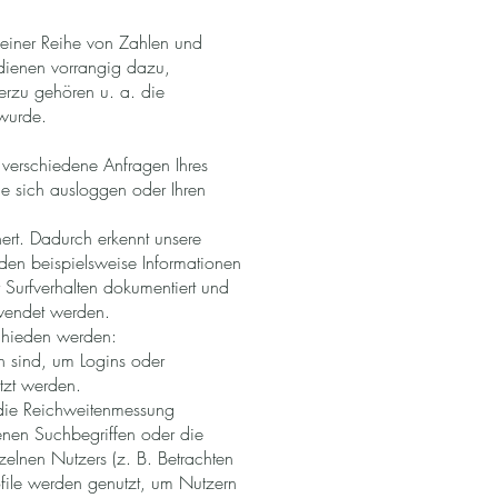
s einer Reihe von Zahlen und
dienen vorrangig dazu,
erzu gehören u. a. die
 wurde.
 verschiedene Anfragen Ihres
e sich ausloggen oder Ihren
rt. Dadurch erkennt unsere
den beispielsweise Informationen
 Surfverhalten dokumentiert und
rwendet werden.
chieden werden:
h sind, um Logins oder
tzt werden.
r die Reichweitenmessung
enen Suchbegriffen oder die
zelnen Nutzers (z. B. Betrachten
ofile werden genutzt, um Nutzern