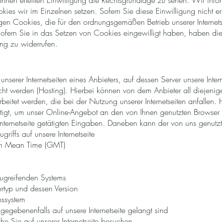
on Ihnen erteilten Einwilligung die Rechtsgrundlage zu sehen. Wir in
ies wir im Einzelnen setzen. Sofern Sie diese Einwilligung nicht erte
n Cookies, die für den ordnungsgemäßen Betrieb unserer Internetse
 Sofern Sie in das Setzen von Cookies eingewilligt haben, haben die
ung zu widerrufen.
serer Internetseiten eines Anbieters, auf dessen Server unsere Inter
cht werden (Hosting). Hierbei können von dem Anbieter all diejeni
beitet werden, die bei der Nutzung unserer Internetseiten anfallen.
ötigt, um unser Online-Angebot an den von Ihnen genutzten Browser
Internetseite getätigten Eingaben. Daneben kann der von uns genut
riffs auf unsere Internetseite
ch Mean Time (GMT)
 zugreifenden Systems
rtyp und dessen Version
bssystem
 gegebenenfalls auf unsere Internetseite gelangt sind
he Sie auf unserer Internetseite besuchen.