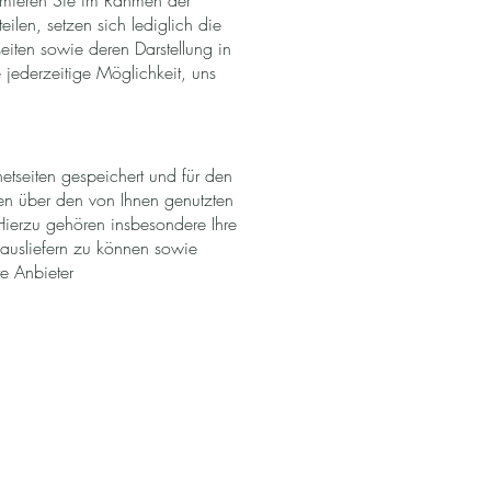
formieren Sie im Rahmen der
ilen, setzen sich lediglich die
iten sowie deren Darstellung in
 jederzeitige Möglichkeit, uns
netseiten gespeichert und für den
gen über den von Ihnen genutzten
 Hierzu gehören insbesondere Ihre
 ausliefern zu können sowie
zte Anbieter