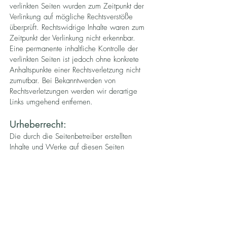
verlinkten Seiten wurden zum Zeitpunkt der
Verlinkung auf mögliche Rechtsverstöße
überprüft. Rechtswidrige Inhalte waren zum
Zeitpunkt der Verlinkung nicht erkennbar.
Eine permanente inhaltliche Kontrolle der
verlinkten Seiten ist jedoch ohne konkrete
Anhaltspunkte einer Rechtsverletzung nicht
zumutbar. Bei Bekanntwerden von
Rechtsverletzungen werden wir derartige
Links umgehend entfernen.
Urheberrecht:
Die durch die Seitenbetreiber erstellten
Inhalte und Werke auf diesen Seiten
unterliegen dem deutschen Urheberrecht.
Die Vervielfältigung, Bearbeitung,
Verbreitung und jede Art der Verwertung
außerhalb der Grenzen des Urheberrechtes
bedürfen der schriftlichen Zustimmung des
jeweiligen Autors bzw. Erstellers.
Downloads und Kopien dieser Seite sind nur